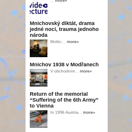
...
more»
Mnichovský diktát, drama
jedné noci, trauma jednoho
národa
Motto:...
more»
Mnichov 1938 v Modřanech
V obchodním...
more»
Return of the memorial
“Suffering of the 6th Army”
to Vienna
In 1996 Austria...
more»