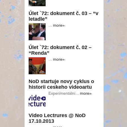
Úlet `72: dokument č. 03 – “v
letadle”
...
more»
Úlet `72: dokument č. 02 –
“Renda”
...
more»
NoD startuje novy cyklus o
historii ceskeho videoartu
Experimentální...
more»
Video Lectrures @ NoD
17.10.2013