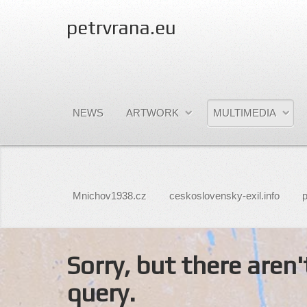
petrvrana.eu
NEWS
ARTWORK
MULTIMEDIA
Mnichov1938.cz
ceskoslovensky-exil.info
p
Sorry, but there aren
query.