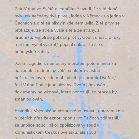
Petr Vrána ve Světě o jedné také uvedl, že v té době
byly uskutečněny dvě pitvy
.
„Jedna v Německu a jedna v
Čechách a o té se nikdy nikde nemluvilo
.
Z té pitvy se
prokazuje, že střela vyšla z těla ze strany, z
hrudníku
.
Pistoli se pokusil pilot vykroutit únosci z ruky,
a přitom vyšel výstřel,“ popsal důkaz, že šlo o
neúmyslné zabití
.
„Celá tragédie s nešťastným pilotem potom měla za
následek, že dnes už většina aktérů vlastně
nežije
.
Jediným, kdo mohl přijet, je Jaromír Dvořák,“
řekl Vrána
.
Podle jeho slov byl Dvořák šokován
dokumenty na výstavě, které potvrzují, že proces byl
zmanipulován
.
Historik z Vojenského historického ústavu, autorem knih
o útěcích přes železnou oponu Ivo Pejčoch zdůraznil,
že únosce soudil nikoli zpolitizovaný soud v
komunistickém Československu, ale soud