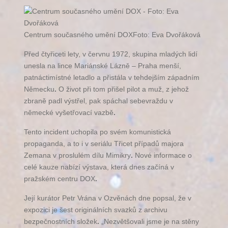
Centrum současného umění DOXFoto: Eva Dvořáková
Před čtyřiceti lety, v červnu 1972, skupina mladých lidí
unesla na lince Mariánské Lázně – Praha menší,
patnáctimístné letadlo a přistála v tehdejším západním
Německu
.
O život při tom přišel pilot a muž, z jehož
zbraně padl výstřel, pak spáchal sebevraždu v
německé vyšetřovací vazbě
.
Tento incident uchopila po svém komunistická
propaganda, a to i v seriálu Třicet případů majora
Zemana v proslulém dílu Mimikry
.
Nové informace o
celé kauze nabízí výstava, která dnes začíná v
pražském centru DOX
.
Její kurátor Petr Vrána v Ozvěnách dne popsal, že v
expozici je šest originálních svazků z archivu
bezpečnostních složek
.
„Nezvětšovali jsme je na stěny