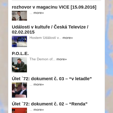
rozhovor v magacinu VICE [15.09.2016]
...
more»
Události v kultuře / Česká Televize /
02.02.2015
Hostem Událostí v...
more»
P.O.L.E.
The Demon of...
more»
Úlet `72: dokument č. 03 – “v letadle”
...
more»
Úlet `72: dokument č. 02 – “Renda”
...
more»