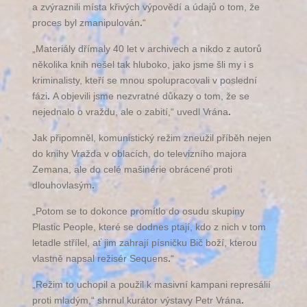
a zvýraznili místa křivých výpovědí a údajů o tom, že
proces byl zmanipulován
.
“
„Materiály dřímaly 40 let v archivech a nikdo z autorů
několika knih nešel tak hluboko, jako jsme šli my i s
kriminalisty, kteří se mnou spolupracovali v poslední
fázi
.
A objevili jsme nezvratné důkazy o tom, že se
nejednalo o vraždu, ale o zabití,“ uvedl Vrána
.
Jak připomněl, komunistický režim zneužil příběh nejen
do knihy Vražda v oblacích, do televizního majora
Zemana, ale do celé mašinérie obrácené proti
dlouhovlasým
.
„Potom se to dokonce promítlo do osudu skupiny
Plastic People, které se dodnes ptají, kdo z nich v tom
letadle střílel, ať jim zahrají písničku Bič boží, kterou
vlastně napsal režisér Sequens
.
“
„Režim to uchopil a použil k masivní kampani represálií
proti mladým,“ shrnul kurátor výstavy Petr Vrána
.