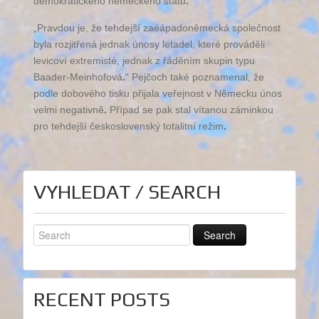
demokratického německého státu
.
„Pravdou je, že tehdejší zaéápadoněmecká společnost
byla rozjitřená jednak únosy letadel, které prováděli
levicoví extremisté, jednak z řáděním skupin typu
Baader-Meinhofová
.
“ Pejčoch také poznamenal, že
podle dobového tisku přijala veřejnost v Německu únos
velmi negativně
.
Případ se pak stal vítanou záminkou
pro tehdejší československý totalitní režim
.
VYHLEDAT / SEARCH
RECENT POSTS