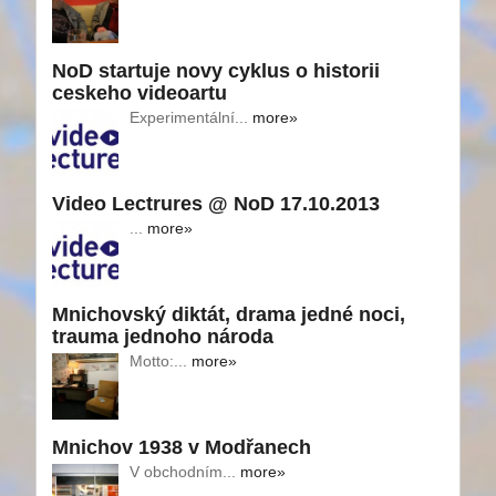
NoD startuje novy cyklus o historii
ceskeho videoartu
Experimentální...
more»
Video Lectrures @ NoD 17.10.2013
...
more»
Mnichovský diktát, drama jedné noci,
trauma jednoho národa
Motto:...
more»
Mnichov 1938 v Modřanech
V obchodním...
more»